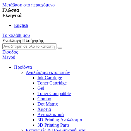
Μετάβαση στο περιεχόμενο
Γλώσσα
Eλληνικά
English
Το καλάθι μου
Εναλλαγή Πλοήγησης
Είσοδος
Μενού
Προϊόντα
Αναλώσιμα εκτυπωτών
Ink Cartridge
Toner Cartridge
Gel
Toner Compatible
Combo
Dot Matrix
Χαρτιά
Ανταλλακτικά
3D Printing Αναλώσιμα
3D Printing Parts
Εκτυπωτές & Πολυμηχανήματα