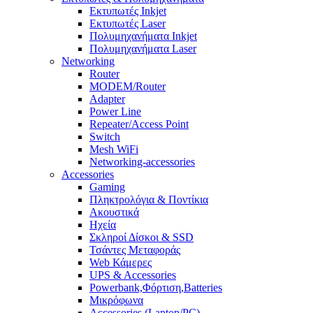
Εκτυπωτές Inkjet
Eκτυπωτές Laser
Πολυμηχανήματα Inkjet
Πολυμηχανήματα Laser
Networking
Router
MODEM/Router
Adapter
Power Line
Repeater/Access Point
Switch
Mesh WiFi
Networking-accessories
Accessories
Gaming
Πληκτρολόγια & Ποντίκια
Ακουστικά
Ηχεία
Σκληροί Δίσκοι & SSD
Τσάντες Μεταφοράς
Web Κάμερες
UPS & Accessories
Powerbank,Φόρτιση,Batteries
Μικρόφωνα
Accessories (Laptop/PC)