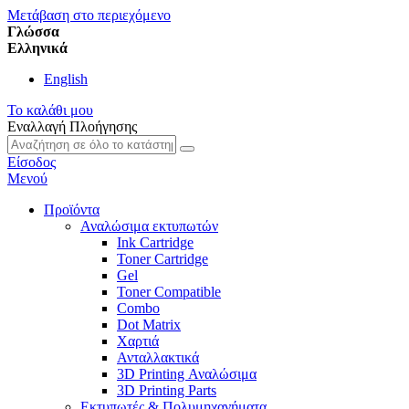
Μετάβαση στο περιεχόμενο
Γλώσσα
Eλληνικά
English
Το καλάθι μου
Εναλλαγή Πλοήγησης
Είσοδος
Μενού
Προϊόντα
Αναλώσιμα εκτυπωτών
Ink Cartridge
Toner Cartridge
Gel
Toner Compatible
Combo
Dot Matrix
Χαρτιά
Ανταλλακτικά
3D Printing Αναλώσιμα
3D Printing Parts
Εκτυπωτές & Πολυμηχανήματα