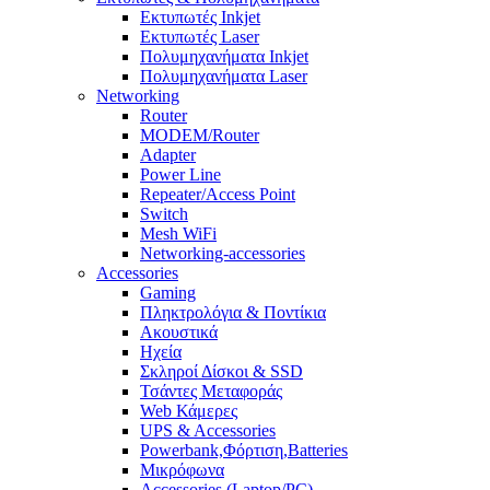
Εκτυπωτές Inkjet
Eκτυπωτές Laser
Πολυμηχανήματα Inkjet
Πολυμηχανήματα Laser
Networking
Router
MODEM/Router
Adapter
Power Line
Repeater/Access Point
Switch
Mesh WiFi
Networking-accessories
Accessories
Gaming
Πληκτρολόγια & Ποντίκια
Ακουστικά
Ηχεία
Σκληροί Δίσκοι & SSD
Τσάντες Μεταφοράς
Web Κάμερες
UPS & Accessories
Powerbank,Φόρτιση,Batteries
Μικρόφωνα
Accessories (Laptop/PC)